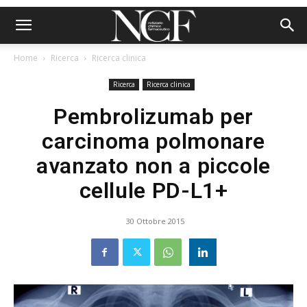
Home
Ricerca
Ricerca clinica
Ricerca
Ricerca clinica
Pembrolizumab per
carcinoma polmonare
avanzato non a piccole
cellule PD-L1+
30 Ottobre 2015