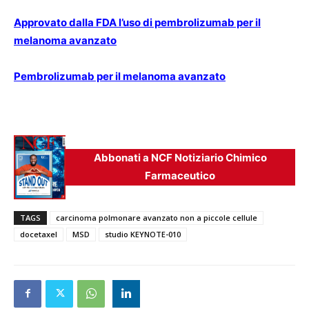
Approvato dalla FDA l’uso di pembrolizumab per il
melanoma avanzato
Pembrolizumab per il melanoma avanzato
Abbonati a NCF Notiziario Chimico
Farmaceutico
TAGS
carcinoma polmonare avanzato non a piccole cellule
docetaxel
MSD
studio KEYNOTE-010