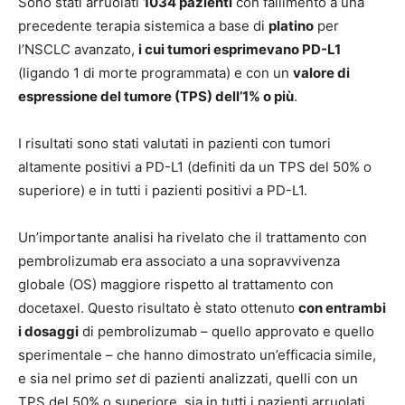
Sono stati arruolati
1034 pazienti
con fallimento a una
precedente terapia sistemica a base di
platino
per
l’NSCLC avanzato,
i cui tumori esprimevano PD-L1
(ligando 1 di morte programmata) e con un
valore di
espressione del tumore (TPS) dell’1% o più
.
I risultati sono stati valutati in pazienti con tumori
altamente positivi a PD-L1 (definiti da un TPS del 50% o
superiore) e in tutti i pazienti positivi a PD-L1.
Un’importante analisi ha rivelato che il trattamento con
pembrolizumab era associato a una sopravvivenza
globale (OS) maggiore rispetto al trattamento con
docetaxel. Questo risultato è stato ottenuto
con entrambi
i dosaggi
di pembrolizumab – quello approvato e quello
sperimentale – che hanno dimostrato un’efficacia simile,
e sia nel primo
set
di pazienti analizzati, quelli con un
TPS del 50% o superiore, sia in tutti i pazienti arruolati,