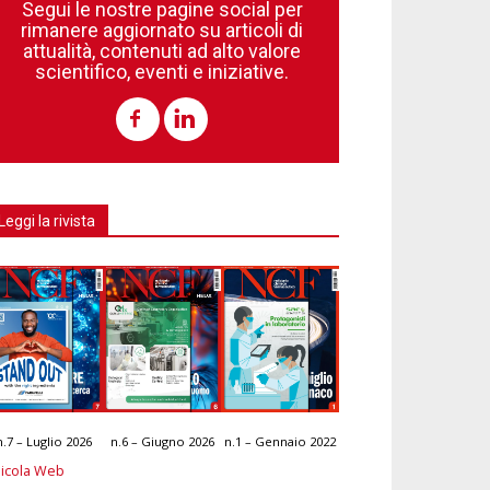
Segui le nostre pagine social per
rimanere aggiornato su articoli di
attualità, contenuti ad alto valore
scientifico, eventi e iniziative.
Leggi la rivista
n.7 – Luglio 2026
n.6 – Giugno 2026
n.1 – Gennaio 2022
icola Web