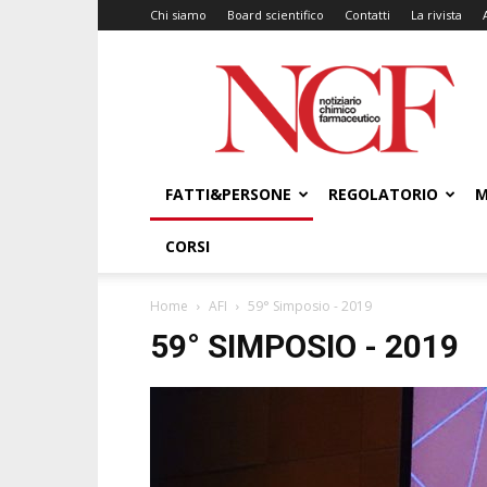
Chi siamo
Board scientifico
Contatti
La rivista
NCF
–
Notiziario
Chimico
Farmaceutico
FATTI&PERSONE
REGOLATORIO
M
CORSI
Home
AFI
59° Simposio - 2019
59° SIMPOSIO - 2019