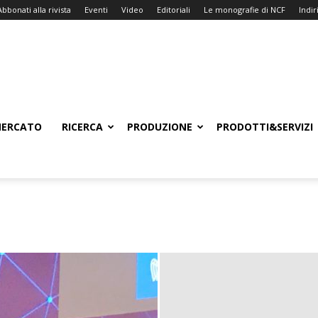
Abbonati alla rivista
Eventi
Video
Editoriali
Le monografie di NCF
Indiri
ERCATO
RICERCA
PRODUZIONE
PRODOTTI&SERVIZI