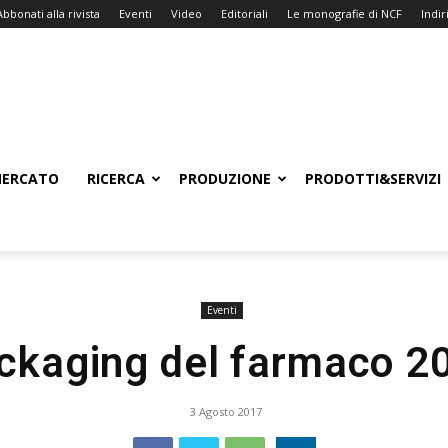
Abbonati alla rivista
Eventi
Video
Editoriali
Le monografie di NCF
Indiri
ERCATO
RICERCA
PRODUZIONE
PRODOTTI&SERVIZI
Eventi
ckaging del farmaco 2
3 Agosto 2017