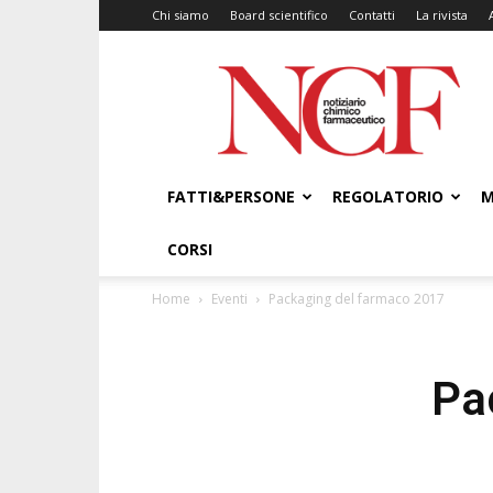
Chi siamo
Board scientifico
Contatti
La rivista
NCF
–
Notiziario
Chimico
Farmaceutico
FATTI&PERSONE
REGOLATORIO
M
CORSI
Home
Eventi
Packaging del farmaco 2017
Pa