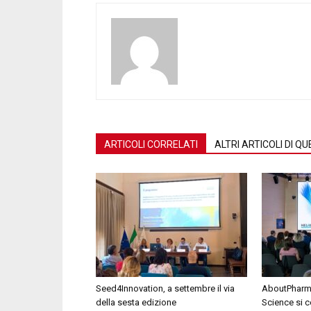
ARTICOLI CORRELATI
ALTRI ARTICOLI DI 
Seed4Innovation, a settembre il via
AboutPharma
della sesta edizione
Science si c