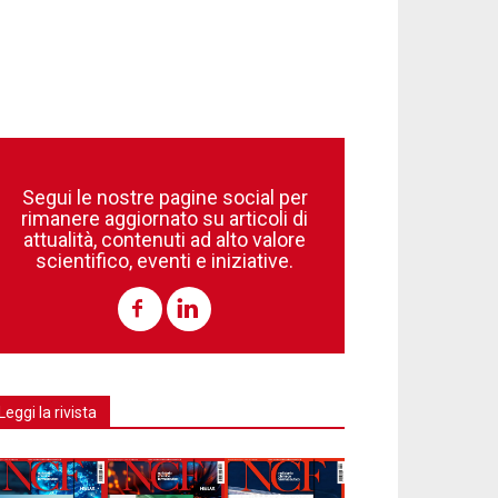
Segui le nostre pagine social per
rimanere aggiornato su articoli di
attualità, contenuti ad alto valore
scientifico, eventi e iniziative.
Leggi la rivista