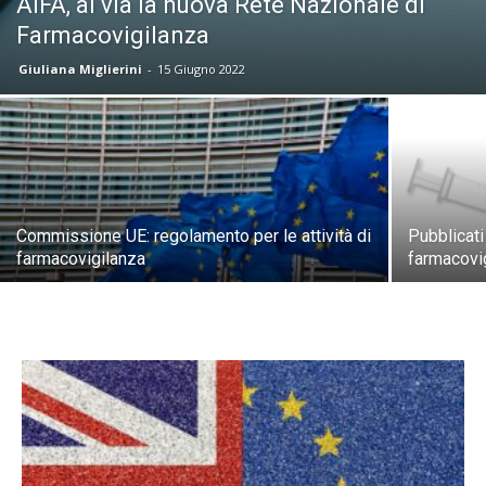
AIFA, al via la nuova Rete Nazionale di
Farmacovigilanza
Giuliana Miglierini
-
15 Giugno 2022
Commissione UE: regolamento per le attività di
Pubblicati 
farmacovigilanza
farmacovig