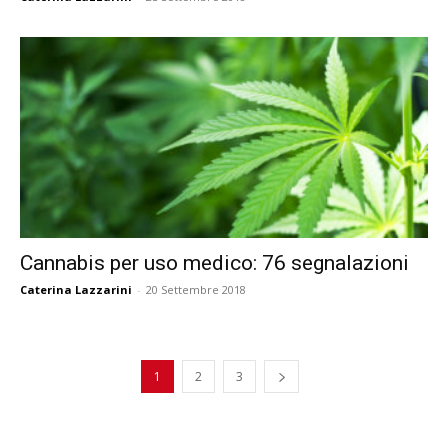
Cannabis per uso medico: 76 segnalazioni
Caterina Lazzarini
-
20 Settembre 2018
1
2
3