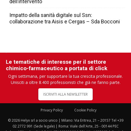
dell’intervento
Impatto della sanità digitale sul Ssn:
collaborazione tra Aisis e Cergas – Sda Bocconi
Le tematiche di interesse per il settore
chimico-farmaceutico a portata di click
Ogni settimana, per supportare la tua crescita professionale.
Unisciti a oltre 8.400 professionisti che già ne fanno parte.
ISCRIVITI ALLA NEWSLETTER
Privacy Policy
Cookie Policy
© 2026 Helyx srl a socio unico | Milano: Via Eritrea, 21 – 20157 Tel +39
02 2772 991 (Sede legale) | Roma: Viale dell'Arte, 25 - 00144 PEC