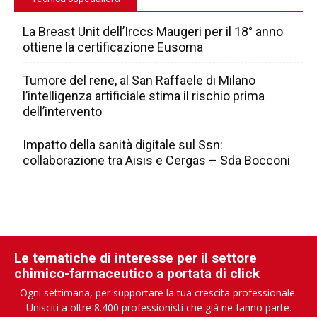
La Breast Unit dell’Irccs Maugeri per il 18° anno
ottiene la certificazione Eusoma
Tumore del rene, al San Raffaele di Milano
l’intelligenza artificiale stima il rischio prima
dell’intervento
Impatto della sanità digitale sul Ssn:
collaborazione tra Aisis e Cergas – Sda Bocconi
Le tematiche di interesse per il settore
chimico-farmaceutico a portata di click
Ogni settimana, per supportare la tua crescita professionale.
Unisciti a oltre 8.400 professionisti che già ne fanno parte.