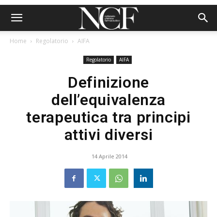
Home
Regolatorio
AIFA
Regolatorio
AIFA
Definizione
dell’equivalenza
terapeutica tra principi
attivi diversi
14 Aprile 2014