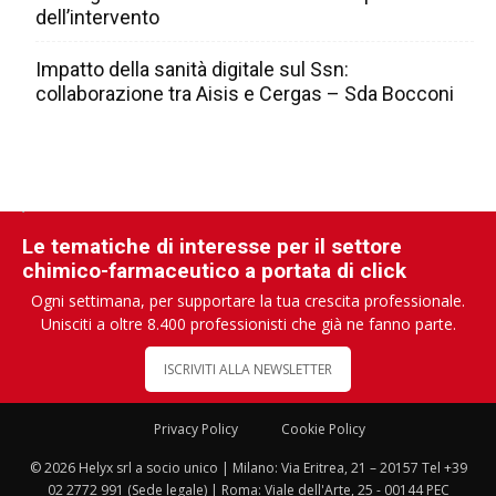
dell’intervento
Impatto della sanità digitale sul Ssn:
collaborazione tra Aisis e Cergas – Sda Bocconi
Le tematiche di interesse per il settore
chimico-farmaceutico a portata di click
Ogni settimana, per supportare la tua crescita professionale.
Unisciti a oltre 8.400 professionisti che già ne fanno parte.
ISCRIVITI ALLA NEWSLETTER
Privacy Policy
Cookie Policy
© 2026 Helyx srl a socio unico | Milano: Via Eritrea, 21 – 20157 Tel +39
02 2772 991 (Sede legale) | Roma: Viale dell'Arte, 25 - 00144 PEC