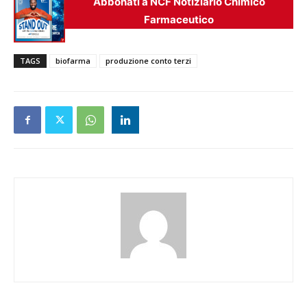
Abbonati a NCF Notiziario Chimico
Farmaceutico
TAGS
biofarma
produzione conto terzi