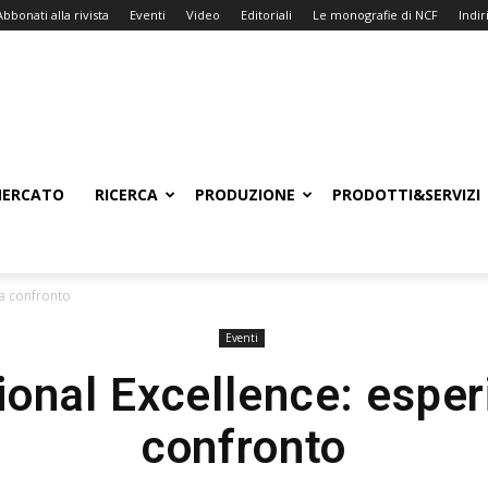
Abbonati alla rivista
Eventi
Video
Editoriali
Le monografie di NCF
Indiri
ERCATO
RICERCA
PRODUZIONE
PRODOTTI&SERVIZI
 a confronto
Eventi
ional Excellence: esper
confronto