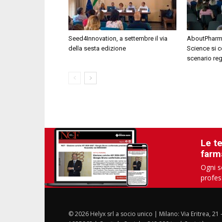
Seed4Innovation, a settembre il via
AboutPharma
della sesta edizione
Science si c
scenario re
Le t
farm
Ogni s
profes
© 2026 Helyx srl a socio unico | Milano: Via Eritrea, 21