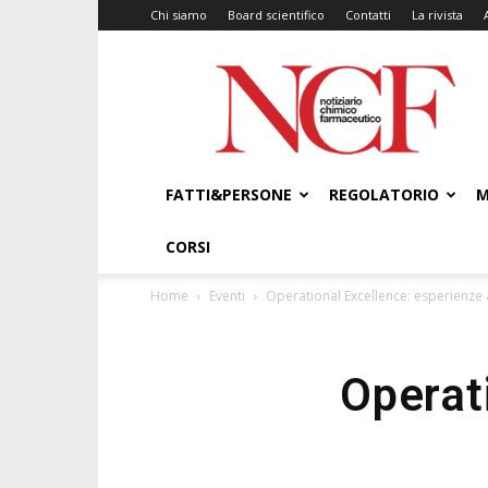
Chi siamo
Board scientifico
Contatti
La rivista
NCF
–
Notiziario
Chimico
Farmaceutico
FATTI&PERSONE
REGOLATORIO
M
CORSI
Home
Eventi
Operational Excellence: esperienze
Operat