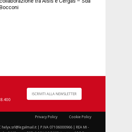
collaborazione tra Aisis e Cergas – Sda
Bocconi
ISCRIVITI ALLA NEWSLETTER
 8.400
Privacy Policy
Cookie Policy
C helyx.srl@legalmail.it | P.IVA 07106000966 | REA MI -