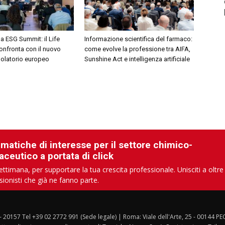
 ESG Summit: il Life
Informazione scientifica del farmaco:
onfronta con il nuovo
come evolve la professione tra AIFA,
golatorio europeo
Sunshine Act e intelligenza artificiale
ematiche di interesse per il settore chimico-
aceutico a portata di click
ettimana, per supportare la tua crescita professionale. Unisciti a oltre
sionisti che già ne fanno parte.
 – 20157 Tel +39 02 2772 991 (Sede legale) | Roma: Viale dell'Arte, 25 - 00144 PE