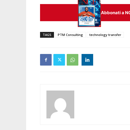
Abbonati a N
TAGS
PTM Consulting
technology transfer