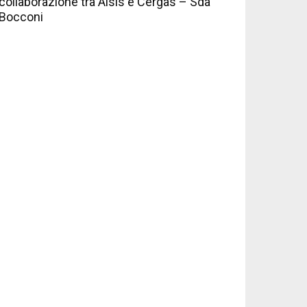
collaborazione tra Aisis e Cergas – Sda
Bocconi