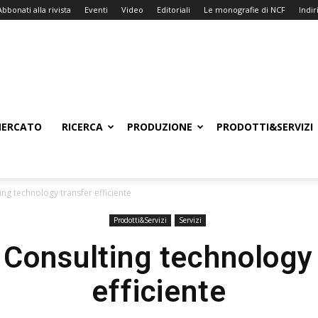
Abbonati alla rivista
Eventi
Video
Editoriali
Le monografie di NCF
Indiri
ERCATO
RICERCA
PRODUZIONE
PRODOTTI&SERVIZI
ng technology transfer efficiente
Prodotti&Servizi
Servizi
Consulting technology 
efficiente