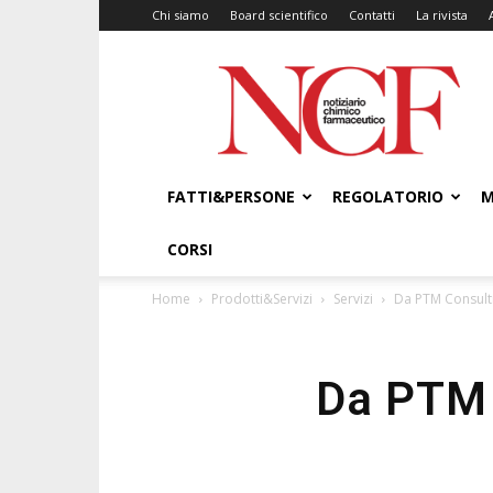
Chi siamo
Board scientifico
Contatti
La rivista
NCF
–
Notiziario
Chimico
Farmaceutico
FATTI&PERSONE
REGOLATORIO
M
CORSI
Home
Prodotti&Servizi
Servizi
Da PTM Consulti
Da PTM 