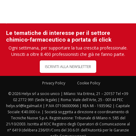
Le tematiche di interesse per il settore
chimico-farmaceutico a portata di click
Ogni settimana, per supportare la tua crescita professionale.
Unisciti a oltre 8.400 professionisti che già ne fanno parte.
ISCRIVITI ALLA NEWSLETTER
Privacy Policy
Cookie Policy
© 2026 Helyx srl a socio unico | Milano: Via Eritrea, 21 – 20157 Tel +39
02 2772 991 (Sede legale) | Roma: Viale dell'Arte, 25 - 00144 PEC
helyx.srl@legalmail.it | P.IVA 07106000966 | REA MI - 1935962 | Capitale
Sociale: €40.000 i.v. | Società soggetta a direzione e coordinamento di
Tecniche Nuove S.p.A. Registrazione: Tribunale di Milano n. 585 del
21/10/2003. Iscritta al ROC Registro degli Operatori di Comunicazione al
n° 6419 (delibera 236/01/Cons del 30.6.01 dell’Autorità per le Garanzie