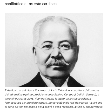
anafilattico e l’arresto cardiaco.
È dedicato al chimico e filantropo Jokichi Takamine, scopritore dell’ormone
dell’adrenalina e primo presidente della Sankyo Co. (oggi Daiichi Sankyo), il
Takamine Awards 2015, riconoscimento istituito dalla stessa azienda
farmaceutica per premiare esperti, personalità e giovani ricercatori italiani che
si sono distinti nel campo della sanità e della medicina, al fine di supportare lo