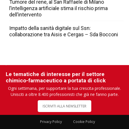
Tumore del rene, al San Raffaele di Milano
l’intelligenza artificiale stima il rischio prima
dell’intervento
Impatto della sanità digitale sul Ssn:
collaborazione tra Aisis e Cergas – Sda Bocconi
Le tematiche di interesse per il settore
chimico-farmaceutico a portata di click
Ogni settimana, per supportare la tua crescita professionale.
Unisciti a oltre 8.400 professionisti che già ne fanno parte.
ISCRIVITI ALLA NEWSLETTER
Privacy Policy
Cookie Policy