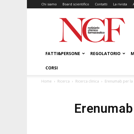
Chi siamo
Board scientifico
Contatti
La rivista
NCF
–
Notiziario
Chimico
Farmaceutico
FATTI&PERSONE
REGOLATORIO
M
CORSI
Home
Ricerca
Ricerca clinica
Erenumab per la 
Erenumab 