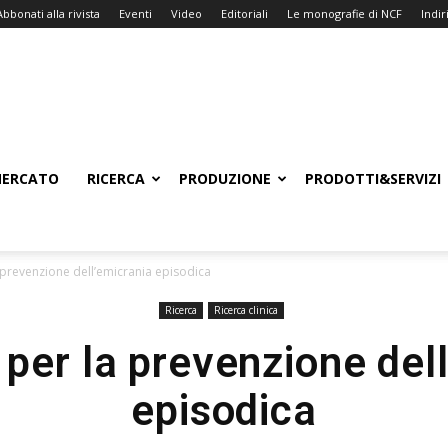
Abbonati alla rivista
Eventi
Video
Editoriali
Le monografie di NCF
Indiri
ERCATO
RICERCA
PRODUZIONE
PRODOTTI&SERVIZI
prevenzione dell’emicrania episodica
Ricerca
Ricerca clinica
per la prevenzione dell
episodica