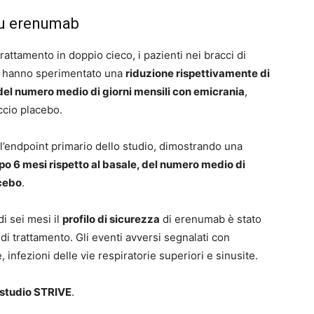
 su erenumab
trattamento in doppio cieco, i pazienti nei bracci di
hanno sperimentato una
riduzione rispettivamente di
e, del numero medio di giorni mensili con emicrania
,
accio placebo.
 l’endpoint primario dello studio, dimostrando una
po 6 mesi rispetto al basale, del numero medio di
acebo
.
i sei mesi il
profilo di sicurezza
di erenumab è stato
di trattamento. Gli eventi avversi segnalati con
infezioni delle vie respiratorie superiori e sinusite.
lo studio STRIVE
.