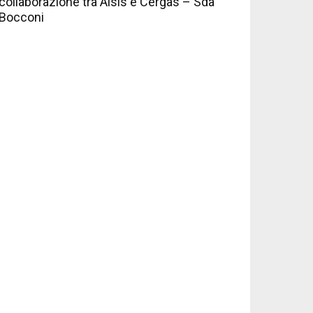
collaborazione tra Aisis e Cergas – Sda
Bocconi