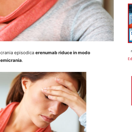
icrania episodica
erenumab riduce in modo
Ed
n emicrania
.