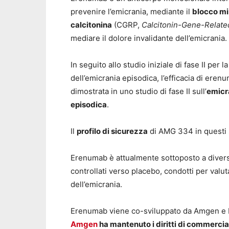
prevenire l’emicrania, mediante il
blocco mir
calcitonina
(CGRP,
Calcitonin-Gene-Relate
mediare il dolore invalidante dell’emicrania.
In seguito allo studio iniziale di fase II per
dell’emicrania episodica, l’efficacia di eren
dimostrata in uno studio di fase II sull’
emicr
episodica
.
Il
profilo di sicurezza
di AMG 334 in questi s
Erenumab è attualmente sottoposto a diversi
controllati verso placebo, condotti per valu
dell’emicrania.
Erenumab viene co-sviluppato da Amgen e No
Amgen
ha mantenuto i diritti di commercia