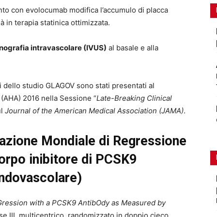
ento con evolocumab modifica l’accumulo di placca
à in terapia statinica ottimizzata.
onografia intravascolare (IVUS)
al basale e alla
i dello studio GLAGOV sono stati presentati al
(AHA) 2016 nella Sessione “
Late-Breaking Clinical
ul
Journal of the American Medical Association (JAMA)
.
azione Mondiale di Regressione
orpo inibitore di PCSK9
Endovascolare)
ression with a PCSK9 AntibOdy as Measured by
se III, multicentrico, randomizzato in doppio cieco,