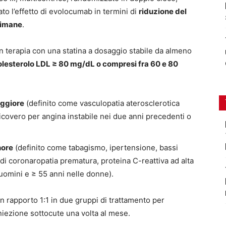
to l’effetto di evolocumab in termini di
riduzione del
timane
.
in terapia con una statina a dosaggio stabile da almeno
colesterolo LDL ≥ 80 mg/dL o compresi fra 60 e 80
aggiore
(definito come vasculopatia aterosclerotica
icovero per angina instabile nei due anni precedenti o
nore
(definito come tabagismo, ipertensione, bassi
re di coronaropatia prematura, proteina C-reattiva ad alta
 uomini e ≥ 55 anni nelle donne).
n rapporto 1:1 in due gruppi di trattamento per
iezione sottocute una volta al mese.