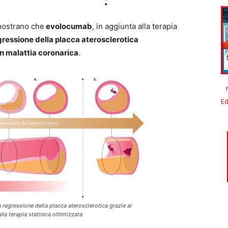
mostrano che
evolocumab
, in aggiunta alla terapia
gressione della placca aterosclerotica
on malattia coronarica
.
Ed
a regressione della placca aterosclerotica grazie al
la terapia statinica ottimizzata