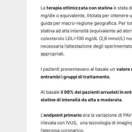
La
terapia ottimizzata con statina
è stata d
mg/die o equivalente, titolata per ottenere 
guida per macro-regione geografica. Per tut
statina ad alta intensità (equivalente ad ato
colesterolo LDL>100 mg/dL (2,6 mmol/L) non 
necessaria l’attestazione degli sperimentator
appropriati.
I pazienti presentavano al basale un
valore 
entrambi i gruppi di trattamento
.
Al basale
il 98% dei pazienti arruolati in en
statine di intensità da alta a moderata
.
L’
endpoint primario
era la variazione di PAV
rilevata con IVUS, una tecnologia di imaging
l’ateroma coronarico.