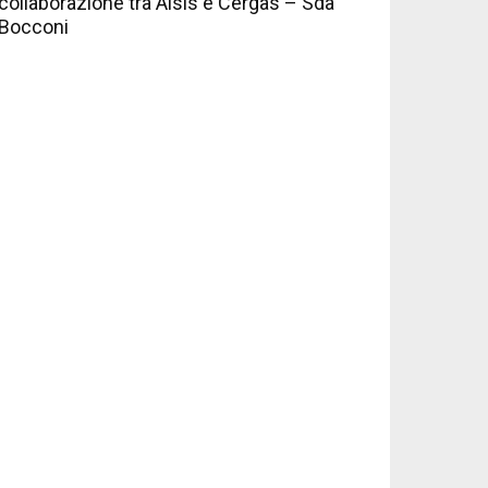
collaborazione tra Aisis e Cergas – Sda
Bocconi