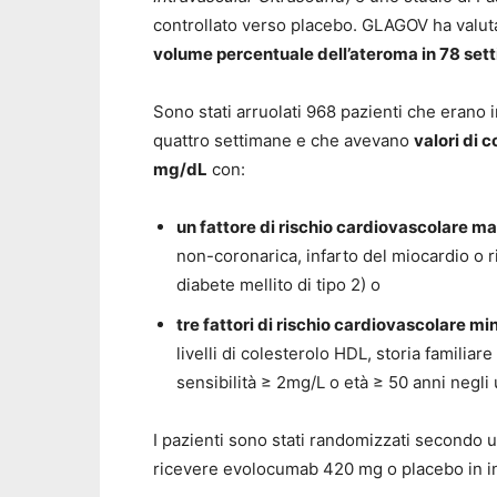
controllato verso placebo. GLAGOV ha valuta
volume percentuale dell’ateroma in 78 set
Sono stati arruolati 968 pazienti che erano 
quattro settimane e che avevano
valori di 
mg/dL
con:
un fattore di rischio cardiovascolare m
non-coronarica, infarto del miocardio o r
diabete mellito di tipo 2) o
tre fattori di rischio cardiovascolare mi
livelli di colesterolo HDL, storia familia
sensibilità ≥ 2mg/L o età ≥ 50 anni negli
I pazienti sono stati randomizzati secondo u
ricevere evolocumab 420 mg o placebo in in