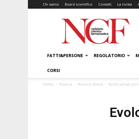
Chi siamo
Board scientifico
Contatti
La rivista
NCF
–
Notiziario
Chimico
Farmaceutico
FATTI&PERSONE
REGOLATORIO
M
CORSI
Home
Ricerca
Ricerca clinica
Evolocumab per r
Evol