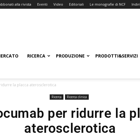
Abbonati alla rivista
Eventi
Video
Editoriali
Le monografie di NCF
Indiri
ERCATO
RICERCA
PRODUZIONE
PRODOTTI&SERVIZI
idurre la placca aterosclerotica
Ricerca
Ricerca clinica
ocumab per ridurre la p
aterosclerotica