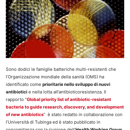
Sono dodici le famiglie batteriche multi-resistenti che
l’Organizzazione mondiale della sanità (OMS) ha
identificato come
prioritarie nello sviluppo di nuovi
antibiotici
e nella lotta all’antibioticoresistenza. Il
rapporto “
Global priority list of antibiotic-resistant
bacteria to guide research, discovery, and development
of new antibiotics
” è stato redatto in collaborazione con
l’Università di Tubinga ed è stato pubblicato in
concomitanza con la riunione dell’
Health Working Group