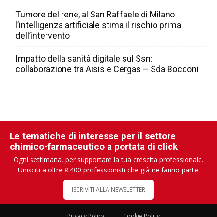
Tumore del rene, al San Raffaele di Milano
l’intelligenza artificiale stima il rischio prima
dell’intervento
Impatto della sanità digitale sul Ssn:
collaborazione tra Aisis e Cergas – Sda Bocconi
Le tematiche di interesse per il settore
chimico-farmaceutico a portata di click
Ogni settimana, per supportare la tua crescita professionale.
Unisciti a oltre 8.400 professionisti che già ne fanno parte.
ISCRIVITI ALLA NEWSLETTER
Privacy Policy
Cookie Policy