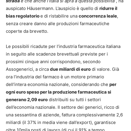
strada
e che anche l’Italia si apra a questa possibilità”,
ha
auspicato Häusermann. L’auspicio è quello di
ridurre il
bias regolatorio
e di ristabilire una
concorrenza leale
,
senza creare danno alle produzioni farmaceutiche
coperte da brevetto.
Le possibili ricadute per l’industria farmaceutica italiana
in seguito alle scadenze brevettuali previste per i
prossimi cinque anni corrispondono, secondo
Assogenerici, a circa
due miliardi di euro
di valore. Già
ora l’industria del farmaco è un motore primario
dell’intera economia nazionale, considerando che
per
ogni euro speso per la produzione farmaceutica si
generano 2,09 euro
distribuiti su tutti i settori
dell’economia nazionale. Il settore dei generici, ricco di
una sessantina di aziende, fattura complessivamente 2,6
miliardi (il 37% in media viene dall’export), garantisce
oltre 10mila posti di lavoro (di cui il 91% a tempo