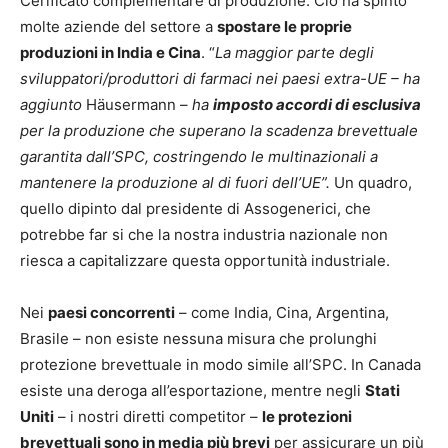
Cerificato complementare di produzione. Ciò ha spinto
molte aziende del settore a
spostare le proprie
produzioni in India e Cina
. “
La maggior parte degli
sviluppatori/produttori di farmaci nei paesi extra-UE – ha
aggiunto
Häusermann –
ha
imposto accordi di esclusiva
per la produzione che superano la scadenza brevettuale
garantita dall’SPC, costringendo le multinazionali a
mantenere la produzione al di fuori dell’UE”.
Un quadro,
quello dipinto dal presidente di Assogenerici, che
potrebbe far si che la nostra industria nazionale non
riesca a capitalizzare questa opportunità industriale.
Nei
paesi concorrenti
– come India, Cina, Argentina,
Brasile – non esiste nessuna misura che prolunghi
protezione brevettuale in modo simile all’SPC. In Canada
esiste una deroga all’esportazione, mentre negli
Stati
Uniti
– i nostri diretti competitor –
le protezioni
brevettuali sono in media più brevi
per assicurare un più