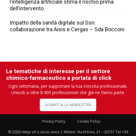
l’intelligenza artificiale stima il rischio prima
dell’intervento
Impatto della sanità digitale sul Ssn:
collaborazione tra Aisis e Cergas – Sda Bocconi
Le tematiche di interesse per il settore
chimico-farmaceutico a portata di click
Ogni settimana, per supportare la tua crescita professionale.
Unisciti a oltre 8.400 professionisti che già ne fanno parte.
ISCRIVITI ALLA NEWSLETTER
Privacy Policy
Cookie Policy
© 2026 Helyx srl a socio unico | Milano: Via Eritrea, 21 – 20157 Tel +39