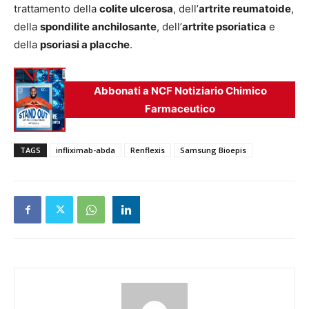
trattamento della
colite ulcerosa
, dell’
artrite reumatoide
,
della
spondilite anchilosante
, dell’
artrite psoriatica
e
della
psoriasi a placche
.
Abbonati a NCF Notiziario Chimico
Farmaceutico
TAGS
infliximab-abda
Renflexis
Samsung Bioepis