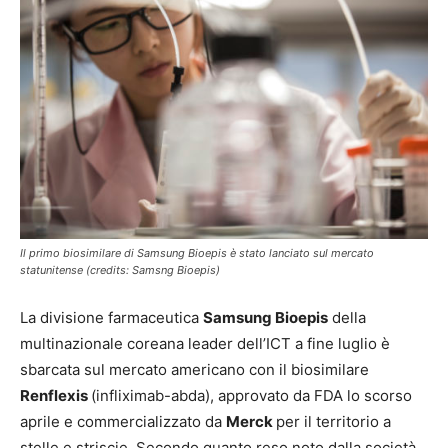
Il primo biosimilare di Samsung Bioepis è stato lanciato sul mercato
statunitense (credits: Samsng Bioepis)
La divisione farmaceutica
Samsung Bioepis
della
multinazionale coreana leader dell’ICT a fine luglio è
sbarcata sul mercato americano con il biosimilare
Renflexis
(infliximab-abda), approvato da FDA lo scorso
aprile e commercializzato da
Merck
per il territorio a
stelle e striscie. Secondo quanto reso noto dalla società,