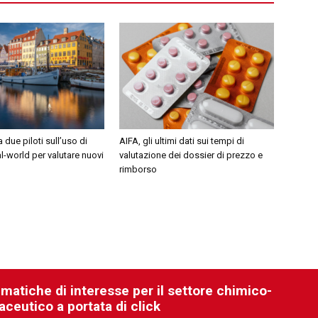
 due piloti sull’uso di
AIFA, gli ultimi dati sui tempi di
l-world per valutare nuovi
valutazione dei dossier di prezzo e
rimborso
ematiche di interesse per il settore chimico-
aceutico a portata di click