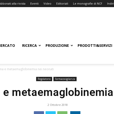
Abbonati alla rivista
Eventi
Video
Editoriali
Le monografie di NCF
Indiri
ERCATO
RICERCA
PRODUZIONE
PRODOTTI&SERVIZI
na e metaemaglobinemia nei neonati
Regolatorio
Farmacovigilanza
 e metaemaglobinemia 
2 Ottobre 2018