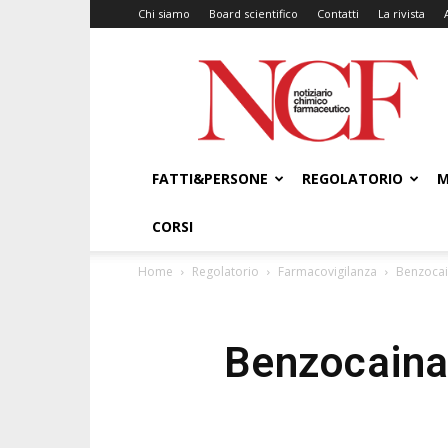
Chi siamo
Board scientifico
Contatti
La rivista
NCF
–
Notiziario
Chimico
Farmaceutico
FATTI&PERSONE
REGOLATORIO
M
CORSI
Home
Regolatorio
Farmacovigilanza
Benzocai
Benzocaina