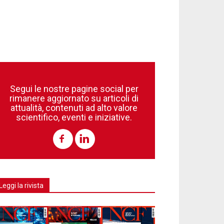
Segui le nostre pagine social per
rimanere aggiornato su articoli di
attualità, contenuti ad alto valore
scientifico, eventi e iniziative.
Leggi la rivista