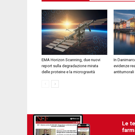
EMA Horizon Scanning, due nuovi
In Danimarca
report sulla degradazione mirata
evidenze rea
delle proteine e la microgravità
antitumorali
Le t
farm