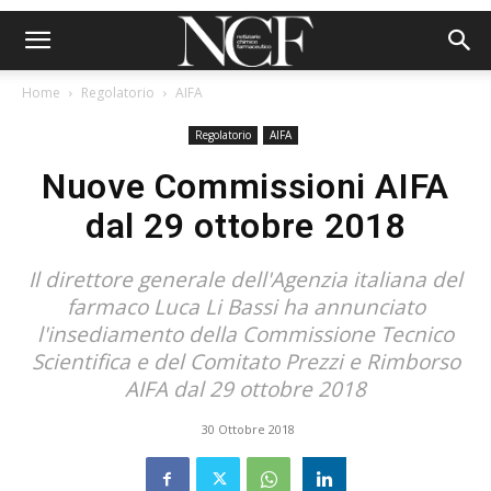
Home
Regolatorio
AIFA
Regolatorio
AIFA
Nuove Commissioni AIFA
dal 29 ottobre 2018
Il direttore generale dell'Agenzia italiana del
farmaco Luca Li Bassi ha annunciato
l'insediamento della Commissione Tecnico
Scientifica e del Comitato Prezzi e Rimborso
AIFA dal 29 ottobre 2018
30 Ottobre 2018