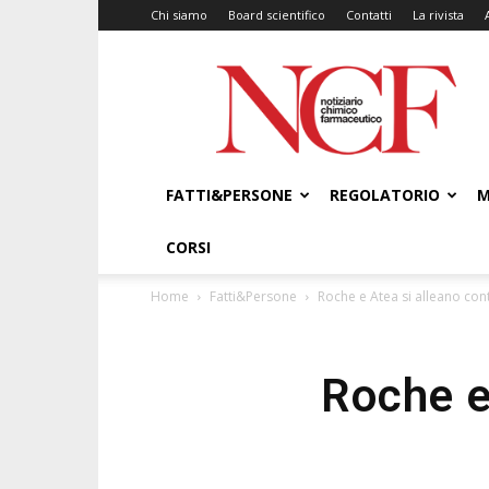
Chi siamo
Board scientifico
Contatti
La rivista
NCF
–
Notiziario
Chimico
Farmaceutico
FATTI&PERSONE
REGOLATORIO
M
CORSI
Home
Fatti&Persone
Roche e Atea si alleano con
Roche e