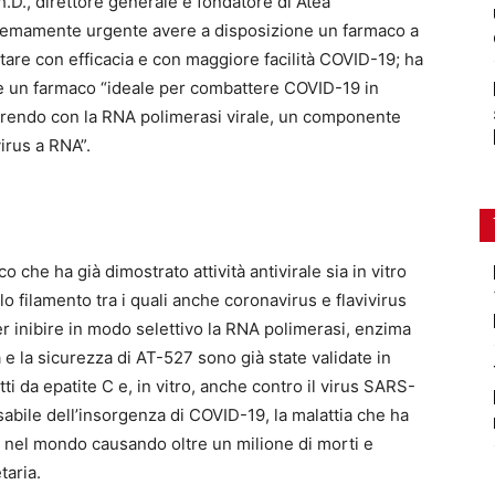
Ph.D., direttore generale e fondatore di Atea
tremamente urgente avere a disposizione un farmaco a
tare con efficacia e con maggiore facilità COVID-19; ha
me un farmaco “ideale per combattere COVID-19 in
rferendo con la RNA polimerasi virale, un componente
irus a RNA”.
che ha già dimostrato attività antivirale sia in vitro
o filamento tra i quali anche coronavirus e flavivirus
r inibire in modo selettivo la RNA polimerasi, enzima
a e la sicurezza di AT-527 sono già state validate in
etti da epatite C e, in vitro, anche contro il virus SARS-
abile dell’insorgenza di COVID-19, la malattia che ha
e nel mondo causando oltre un milione di morti e
aria.