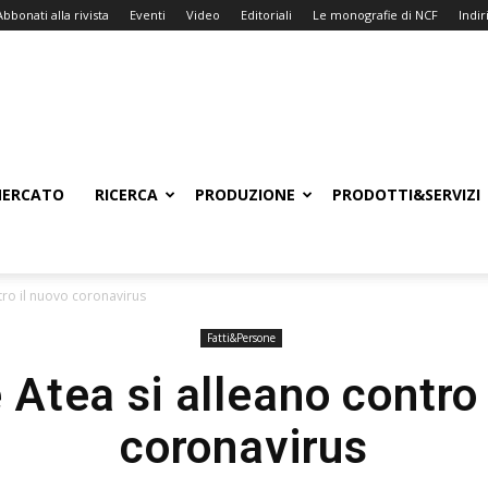
Abbonati alla rivista
Eventi
Video
Editoriali
Le monografie di NCF
Indiri
ERCATO
RICERCA
PRODUZIONE
PRODOTTI&SERVIZI
tro il nuovo coronavirus
Fatti&Persone
 Atea si alleano contro 
coronavirus