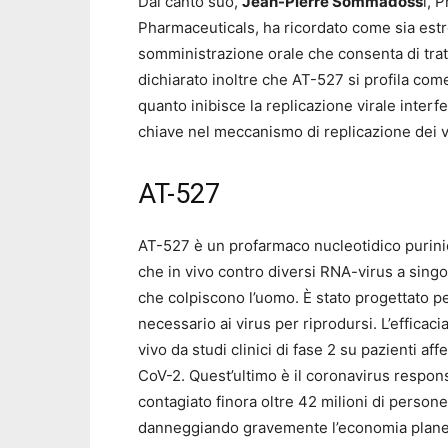
Dal canto suo,
Jean-Pierre Sommadoss
i, 
Pharmaceuticals, ha ricordato come sia es
somministrazione orale che consenta di trat
dichiarato inoltre che AT-527 si profila co
quanto inibisce la replicazione virale inte
chiave nel meccanismo di replicazione dei v
AT-527
AT-527 è un profarmaco nucleotidico purinico 
che in vivo contro diversi RNA-virus a singol
che colpiscono l’uomo. È stato progettato pe
necessario ai virus per riprodursi. L’efficaci
vivo da studi clinici di fase 2 su pazienti aff
CoV-2. Quest’ultimo è il coronavirus respons
contagiato finora oltre 42 milioni di person
danneggiando gravemente l’economia planet