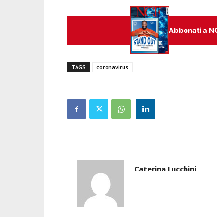
Abbonati a N
TAGS
coronavirus
Caterina Lucchini