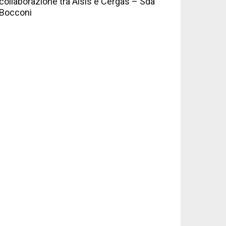
collaborazione tra Aisis e Cergas – Sda
Bocconi