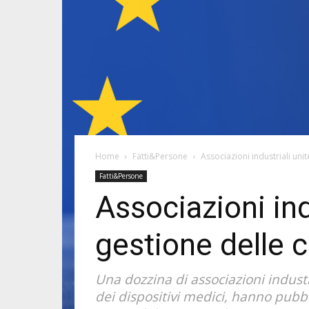
Home
Fatti&Persone
Associazioni industriali uni
Fatti&Persone
Associazioni ind
gestione delle 
Una dozzina di associazioni indust
dei dispositivi medici, hanno pubbl