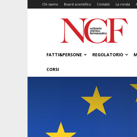
Chi siamo
Board scientifico
Contatti
La rivista
NCF
–
Notiziario
Chimico
Farmaceutico
FATTI&PERSONE
REGOLATORIO
M
CORSI