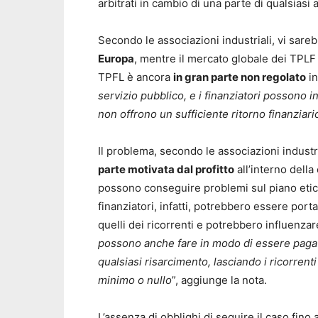
arbitrati in cambio di una parte di qualsias
Secondo le associazioni industriali, vi sare
Europa
, mentre il mercato globale dei TPLF è
TPFL è ancora
in gran parte non regolato
in
servizio pubblico, e i finanziatori possono in
non offrono un sufficiente ritorno finanziari
Il problema, secondo le associazioni industri
parte motivata dal profitto
all’interno della
possono conseguire problemi sul piano etico 
finanziatori, infatti, potrebbero essere porta
quelli dei ricorrenti e potrebbero influenzar
possono anche fare in modo di essere pagat
qualsiasi risarcimento, lasciando i ricorre
minimo o nullo
”, aggiunge la nota.
L’assenza di obblighi di seguire il caso fino