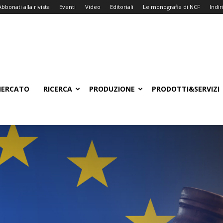
Abbonati alla rivista
Eventi
Video
Editoriali
Le monografie di NCF
Indiri
ERCATO
RICERCA
PRODUZIONE
PRODOTTI&SERVIZI