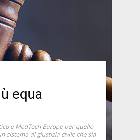
più equa
eutico e MedTech Europe per quello
 sistema di giustizia civile che sia