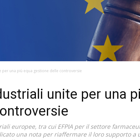
te per una più equa gestione delle controversie
ustriali unite per una 
controversie
riali europee, tra cui EFPIA per il settore farmac
icato una nota per riaffermare il loro supporto a un