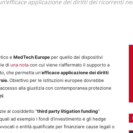
’efficace applicazione dei diritti dei ricorrenti ne
utico e
MedTech Europe
per quello dei dispositivi
rie di
una nota
con cui viene riaffermato il supporto a
ato, che permetta un’
efficace applicazione dei diritti
rsie.
Obiettivo per le istituzioni europee dovrebbe
l’accesso alla giustizia con contemporanea protezione
ci
.
ie al cosiddetto “
third party litigation funding
”
quali ad esempio i fondi d’investimento e gli hedge
vvocati o entità qualificate per finanziare cause legali o