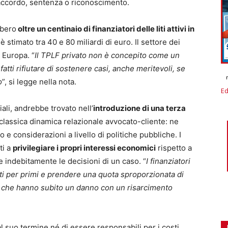
i accordo, sentenza o riconoscimento.
bbero
oltre un centinaio di finanziatori delle liti attivi in
 stimato tra 40 e 80 miliardi di euro. Il settore dei
 Europa. “
Il TPLF privato non è concepito come un
fatti rifiutare di sostenere casi, anche meritevoli, se
o
”, si legge nella nota.
Ed
ali, andrebbe trovato nell’
introduzione di una terza
 classica dinamica relazionale avvocato-cliente: ne
e considerazioni a livello di politiche pubbliche. I
ti a
privilegiare i propri interessi economici
rispetto a
e indebitamente le decisioni di un caso. “
I finanziatori
i per primi e prendere una quota sproporzionata di
nti che hanno subito un danno con un risarcimento
 al suo termine né di essere responsabili per i costi