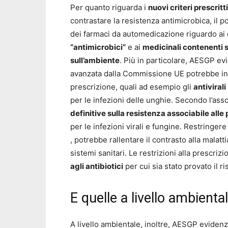
Per quanto riguarda i
nuovi criteri prescritti
contrastare la resistenza antimicrobica, il p
dei farmaci da automedicazione riguardo ai du
“antimicrobici”
e ai
medicinali contenenti 
sull’ambiente
. Più in particolare, AESGP ev
avanzata dalla Commissione UE potrebbe inc
prescrizione, quali ad esempio gli
antivirali
per le infezioni delle unghie. Secondo l’ass
definitive sulla resistenza associabile all
per le infezioni virali e fungine. Restringere 
, potrebbe rallentare il contrasto alla malatt
sistemi sanitari. Le restrizioni alla prescri
agli antibiotici
per cui sia stato provato il r
E quelle a livello ambienta
A livello ambientale, inoltre, AESGP evide