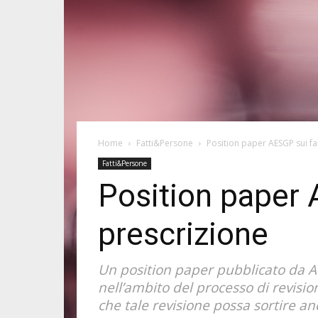
Home
Fatti&Persone
Position paper AESGP sui fa
Fatti&Persone
Position paper 
prescrizione
Un position paper pubblicato da A
nell’ambito del processo di revisio
che tale revisione possa sortire a