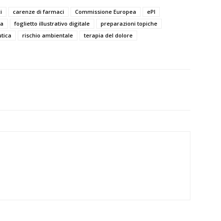
i
carenze di farmaci
Commissione Europea
ePI
ta
foglietto illustrativo digitale
preparazioni topiche
utica
rischio ambientale
terapia del dolore