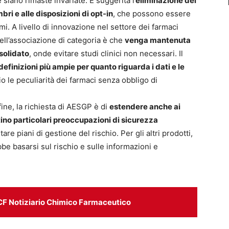
 siano rimaste invariate. È suggerita l
’eliminazione dei
mbri e alle disposizioni di opt-in
, che possono essere
. A livello di innovazione nel settore dei farmaci
ell’associazione di categoria è che
venga mantenuta
nsolidato
, onde evitare studi clinici non necessari. Il
definizioni più ampie per quanto riguarda i dati e le
o le peculiarità dei farmaci senza obbligo di
nfine, la richiesta di AESGP è di
estendere anche ai
ino particolari preoccupazioni di sicurezza
are piani di gestione del rischio. Per gli altri prodotti,
be basarsi sul rischio e sulle informazioni e
CF Notiziario Chimico Farmaceutico