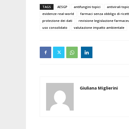
TAGS
AESGP
antifungini topici
antivirali topic
evidenze real-world
farmaci senza obbligo di ricet
protezione dei dati
revisione legislazione farmace
uso consolidato
valutazione impatto ambientale
Giuliana Miglierini