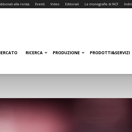
Abbonati alla rivista
Eventi
Video
Editoriali
Le monografie di NCF
Indiri
ERCATO
RICERCA
PRODUZIONE
PRODOTTI&SERVIZI