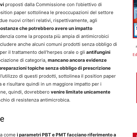
vi
proposti dalla Commissione con l’obiettivo di
osition paper sottolinea le preoccupazioni del settore
e nuovi criteri relativi, rispettivamente, agli
sostanze che potrebbero avere un impatto
idenzia come la proposta più ampia di antimicrobici
ludere anche alcuni comuni prodotti senza obbligo di
per il trattamento dell’herpes orale o gli
antifungini
Ed
ociazione di categoria,
mancano ancora evidenze
e preparazioni topiche senza obbligo di prescrizione
l’utilizzo di questi prodotti, sottolinea il position paper
ia e risultare quindi in un maggiore impatto per i
zione, quindi, dovrebbero
venire limitate unicamente
ischio di resistenza antimicrobica.
le
nza come
i parametri PBT e PMT facciano riferimento a