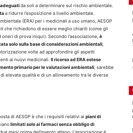
o adeguati
da soli a determinare sul rischio ambientale.
tta
a ridurre l’esposizione a livello ambientale.
 ambientale (ERA) per i medicinali a uso umano, AESGP
ti che richiedono di essere meglio chiariti (come gli
od oneri di prova iniqui). Secondo l’associazione,
è
ata solo sulla base di considerazioni ambientali
,
torizzazione volte ad approfondire gli aspetti
enti ai nuovi medicinali.
Il ricorso ad ERA estese
ento primario per le valutazioni ambientali
; sarebbe
 di elevata qualità e di un allineamento tra le diverse
posta di AESGP è che i requisiti relativi ai
piani di
siano
limitati solo ai farmaci senza obbligo di
i due mesi prima dell’evento atteso. L’associazione è,