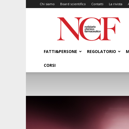
Chi siamo
Board scientifico
Contatti
La rivista
NCF
–
Notiziario
Chimico
Farmaceutico
FATTI&PERSONE
REGOLATORIO
M
CORSI