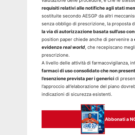
valutazione delle procedure, e che le stesse
requisiti relativi alle notifiche agli stati me
sostituite secondo AESGP da altri meccanismi
senza obbligo di prescrizione, la proposta d
la via di autorizzazione basata sull’uso co
position paper chiede anche di pervenire a
evidenze
real world
, che recepiscano megli
prescrizione.
A livello delle attività di farmacovigilanza, i
farmaci di uso consolidato che non present
l’esenzione prevista per i generici
di present
l’approccio all’elaborazione del piano dovreb
indicazioni di sicurezza esistenti.
Abbonati a N