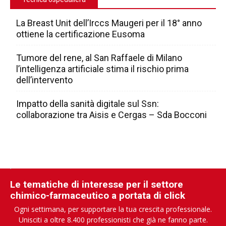
La Breast Unit dell’Irccs Maugeri per il 18° anno
ottiene la certificazione Eusoma
Tumore del rene, al San Raffaele di Milano
l’intelligenza artificiale stima il rischio prima
dell’intervento
Impatto della sanità digitale sul Ssn:
collaborazione tra Aisis e Cergas – Sda Bocconi
Le tematiche di interesse per il settore
chimico-farmaceutico a portata di click
Ogni settimana, per supportare la tua crescita professionale.
Unisciti a oltre 8.400 professionisti che già ne fanno parte.