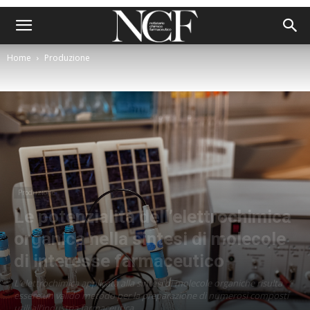
Home
Produzione
Produzione
Le potenzialità dell’elettrochimica
organica nella sintesi di molecole
di interesse farmaceutico
L’elettrochimica applicata alla sintesi di molecole organiche risulta
essere un valido metodo per la preparazione di numerosi composti
utili all’industria farmaceutica