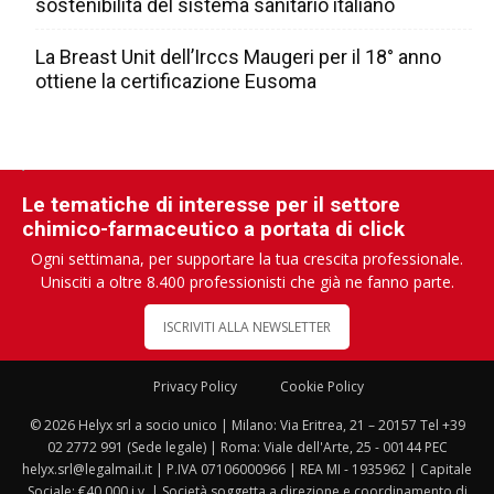
sostenibilità del sistema sanitario italiano
La Breast Unit dell’Irccs Maugeri per il 18° anno
ottiene la certificazione Eusoma
Le tematiche di interesse per il settore
chimico-farmaceutico a portata di click
Ogni settimana, per supportare la tua crescita professionale.
Unisciti a oltre 8.400 professionisti che già ne fanno parte.
ISCRIVITI ALLA NEWSLETTER
Privacy Policy
Cookie Policy
© 2026 Helyx srl a socio unico | Milano: Via Eritrea, 21 – 20157 Tel +39
02 2772 991 (Sede legale) | Roma: Viale dell'Arte, 25 - 00144 PEC
helyx.srl@legalmail.it | P.IVA 07106000966 | REA MI - 1935962 | Capitale
Sociale: €40.000 i.v. | Società soggetta a direzione e coordinamento di