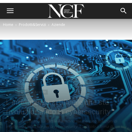
Home
Prodotti&Servizi
Aziende
Prodotti&Servizi
Aziende
L’intelligenza artificiale che sta
rivoluzionando la cybersecurity
I buoni recuperano sui cattivi e arrivano sul mercato soluzioni di
intelligenza artificiale per la cybersecurity. L'articolo a firma di
Valentina Morabito, Team Leader Akkodis