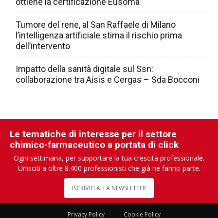
ottiene la certificazione Eusoma
Tumore del rene, al San Raffaele di Milano
l’intelligenza artificiale stima il rischio prima
dell’intervento
Impatto della sanità digitale sul Ssn:
collaborazione tra Aisis e Cergas – Sda Bocconi
Le tematiche di interesse per il settore
chimico-farmaceutico a portata di click
Ogni settimana, per supportare la tua crescita professionale.
Unisciti a oltre 8.400 professionisti che già ne fanno parte.
ISCRIVITI ALLA NEWSLETTER
Privacy Policy
Cookie Policy