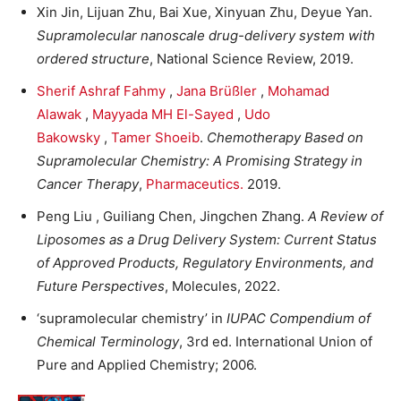
Xin Jin, Lijuan Zhu, Bai Xue, Xinyuan Zhu, Deyue Yan.
Supramolecular nanoscale drug-delivery system with
ordered structure
, National Science Review, 2019.
Sherif Ashraf Fahmy
,
Jana Brüßler
,
Mohamad
Alawak
,
Mayyada MH El-Sayed
,
Udo
Bakowsky
,
Tamer Shoeib
.
Chemotherapy Based on
Supramolecular Chemistry: A Promising Strategy in
Cancer Therapy
,
Pharmaceutics.
2019.
Peng Liu , Guiliang Chen, Jingchen Zhang.
A Review of
Liposomes as a Drug Delivery System: Current Status
of Approved Products, Regulatory Environments, and
Future Perspectives
, Molecules, 2022.
‘supramolecular chemistry’ in
IUPAC Compendium of
Chemical Terminology
, 3rd ed. International Union of
Pure and Applied Chemistry; 2006.