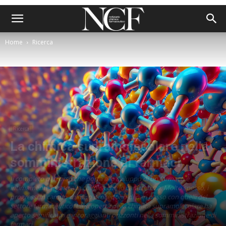
Home
Ricerca
Ricerca
La chimica supramolecolare nella
somministrazione di farmaci
Il completo percorso che porta allo sviluppo di un farmaco è
intimamente legato alla chimica che lo caratterizza. Molto spesso, i
progressi in campo chimico procedono di pari passo con quelli del
settore farmaceutico. La scoperta della chimica supramolecolare ha
aperto significativi e incoraggianti orizzonti nella somministrazione di
farmaci