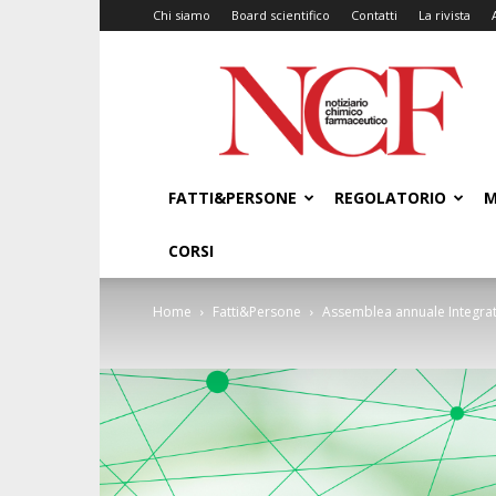
Chi siamo
Board scientifico
Contatti
La rivista
NCF
–
Notiziario
Chimico
Farmaceutico
FATTI&PERSONE
REGOLATORIO
M
CORSI
Home
Fatti&Persone
Assemblea annuale Integrator