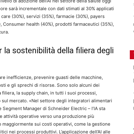
livello di adozione dell’AI nel settore della salute oggi
alore sarà incrementale con dati stimati al 30% applicati
nt care (30%), servizi (35%), farmacie (30%), payers
, Consumer health (40%), prodotti farmaceutici (35%),
cura.
la sostenibilità della filiera degli
are inefficienze, prevenire guasti delle macchine,
sti e gli sprechi di risorse. Sono solo alcuni dei
filiera, la supply chain, in tutti i suoi processi,
o sul mercato. «Nel settore degli integratori alimentari
e Segment Manager di Schneider Electric – l’IA sta
 le attività operative verso una produzione più
ono maggiormente sui costi operativi, come la gestione
tici nei processi produttivi. L’applicazione dell’AI alle