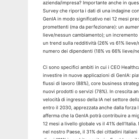
azienda/impresa? Importante anche in que
Survey che riporta i dati di una indagine con
GenIA in modo significativo nei 12 mesi preced
promettenti (ma da perfezionare): un aumen
lieve/nessun cambiamento); un incremento 
un trend sulla redditività (26% vs 61% liev
numero dei dipendenti (18% vs 66% lieve/
Ci sono specifici ambiti in cui i CEO Health
investire in nuove applicazioni di GenIA: pi
flussi di lavoro (88%), core business strate
nuovi prodotti o servizi (78%). In crescita a
velocità di ingresso della IA nel settore del
entro il 2030, apprezzata anche dalla forza l
afferma che la GenIA potrà contribuire a mig
12 mesi a livello globale vs il 41% dell’Ital
nel nostro Paese, il 31% dei cittadini italian