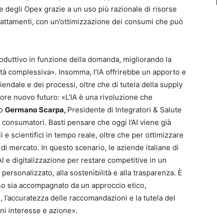
e degli Opex grazie a un uso più razionale di risorse
rattamenti, con un’ottimizzazione dei consumi che può
produttivo in funzione della domanda, migliorando la
ità complessiva». Insomma, l’IA offrirebbe un apporto e
ziendale e dei processi, oltre che di tutela della supply
ore nuovo futuro: «L’IA è una rivoluzione che
so
Germano Scarpa,
Presidente di Integratori & Salute
 consumatori. Basti pensare che oggi l’AI viene già
i e scientifici in tempo reale, oltre che per ottimizzare
di mercato. In questo scenario, le aziende italiane di
I e digitalizzazione per restare competitive in un
ersonalizzato, alla sostenibilità e alla trasparenza. È
so sia accompagnato da un approccio etico,
, l’accuratezza delle raccomandazioni e la tutela del
ni interesse e azione».