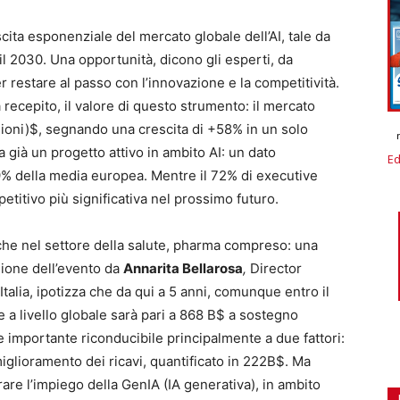
cita esponenziale del mercato globale dell’AI, tale da
o il 2030. Una opportunità, dicono gli esperti, da
er restare al passo con l’innovazione e la competitività.
 recepito, il valore di questo strumento: il mercato
(bilioni)$, segnando una crescita di +58% in un solo
 già un progetto attivo in ambito AI: un dato
Ed
9% della media europea. Mentre il 72% di executive
petitivo più significativa nel prossimo futuro.
nche nel settore della salute, pharma compreso: una
sione dell’evento da
Annarita Bellarosa
,
Director
alia, ipotizza che da qui a 5 anni, comunque entro il
te a livello globale sarà pari a 868 B$ a sostegno
 importante riconducibile principalmente a due fattori:
 miglioramento dei ricavi, quantificato in 222B$. Ma
rare l’impiego della GenIA (IA generativa), in ambito