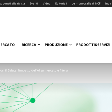
Abbonati alla rivista
Eventi
Video
Editoriali
Le monografie di NCF
Indiri
ERCATO
RICERCA
PRODUZIONE
PRODOTTI&SERVIZI
i & Salute: l’impatto dell’AI su mercato e filiera