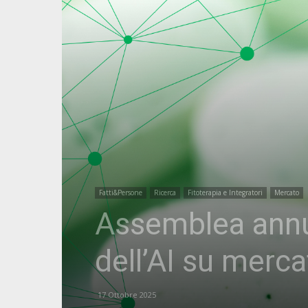
Fatti&Persone
Ricerca
Fitoterapia e Integratori
Mercato
Assemblea annua
dell’AI su mercat
17 Ottobre 2025