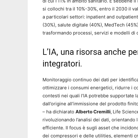
di cui l’11% in ambito sanitario. E sebbene il 
si collochi tra il 10%-30%, entro il 2030 il v
a particolari settori: inpatient and outpatie
(30%), salute digitale (40%), MedTech (45%)
trasformando processi, servizi e modelli di 
L’IA, una risorsa anche per 
integratori.
Monitoraggio continuo dei dati per identific
ottimizzare i consumi energetici, ridurre i co
contesti nei quali l’IA potrebbe supportate la 
dall’origine all’immissione del prodotto finit
– ha dichiarato
Alberto Cremilli
,
Life Scienc
rivoluzionando l’analisi dei dati, orientando
efficiente. Il focus è sugli asset che incid
dei compressori e delle utilities, elementi cri