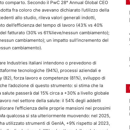
sto comparto. Secondo il PwC 28° Annual Global CEO
dotta fra coloro che avevano dichiarato l’utilizzo della
enti allo studio, rileva valori generali indotti,
to dell’efficienza del tempo di lavoro (43% vs 40%
del fatturato (30% vs 61%lieve/nessun cambiamento);
e/nessun cambiamento); un impatto sull’incremento del
nessun cambiamento).
care Industries italiani intendono o prevedono di
attaforme tecnologiche (94%), processi aziendali e
gy (82), forza lavoro e competenze (81%), sviluppo di
nche l’adozione di questo strumento: si stima che la
la salute passerà dal 15% circa a +30% a livello globale
avoro nel settore della salute: il 54% degli addetti
liorare l’efficienza delle proprie mansioni nei prossimi
ia. Ma qualcosa si sta ulteriormente muovendo: nel 2025,
i ha utilizzato strumenti di GenIA, +9% rispetto al 2023,