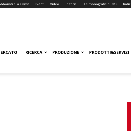
Abbonati alla rivista
Eventi
Video
Editoriali
Le monografie di NCF
Indiri
ERCATO
RICERCA
PRODUZIONE
PRODOTTI&SERVIZI