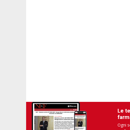
Le t
farm
Ogni s