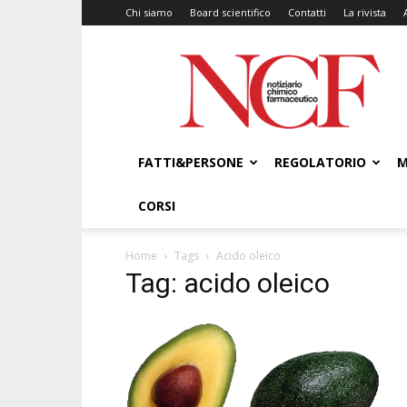
Chi siamo
Board scientifico
Contatti
La rivista
NCF
–
Notiziario
Chimico
Farmaceutico
FATTI&PERSONE
REGOLATORIO
M
CORSI
Home
Tags
Acido oleico
Tag: acido oleico