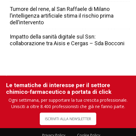
Tumore del rene, al San Raffaele di Milano
l’intelligenza artificiale stima il rischio prima
dell’intervento
Impatto della sanità digitale sul Ssn:
collaborazione tra Aisis e Cergas – Sda Bocconi
Le tematiche di interesse per il settore
chimico-farmaceutico a portata di click
Ogni settimana, per supportare la tua crescita professionale.
Unisciti a oltre 8.400 professionisti che già ne fanno parte.
ISCRIVITI ALLA NEWSLETTER
Privacy Policy
Cookie Policy