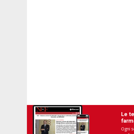
Le t
farm
Ogni s