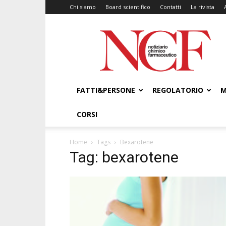
Chi siamo
Board scientifico
Contatti
La rivista
NCF
–
Notiziario
Chimico
Farmaceutico
FATTI&PERSONE
REGOLATORIO
M
CORSI
Home
Tags
Bexarotene
Tag: bexarotene