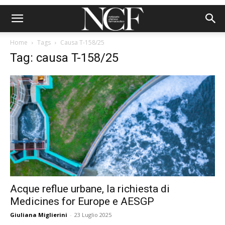
Home
Tags
Causa T-158/25
Tag: causa T-158/25
Acque reflue urbane, la richiesta di
Medicines for Europe e AESGP
Giuliana Miglierini
-
23 Luglio 2025