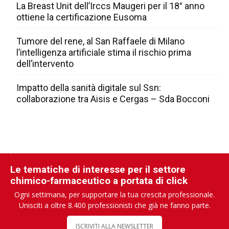
La Breast Unit dell’Irccs Maugeri per il 18° anno
ottiene la certificazione Eusoma
Tumore del rene, al San Raffaele di Milano
l’intelligenza artificiale stima il rischio prima
dell’intervento
Impatto della sanità digitale sul Ssn:
collaborazione tra Aisis e Cergas – Sda Bocconi
Le tematiche di interesse per il settore
chimico-farmaceutico a portata di click
Ogni settimana, per supportare la tua crescita professionale.
Unisciti a oltre 8.400 professionisti che già ne fanno parte.
ISCRIVITI ALLA NEWSLETTER