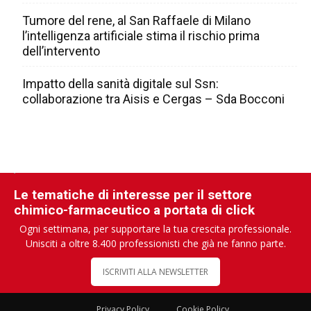
Tumore del rene, al San Raffaele di Milano
l’intelligenza artificiale stima il rischio prima
dell’intervento
Impatto della sanità digitale sul Ssn:
collaborazione tra Aisis e Cergas – Sda Bocconi
Le tematiche di interesse per il settore
chimico-farmaceutico a portata di click
Ogni settimana, per supportare la tua crescita professionale.
Unisciti a oltre 8.400 professionisti che già ne fanno parte.
ISCRIVITI ALLA NEWSLETTER
Privacy Policy
Cookie Policy