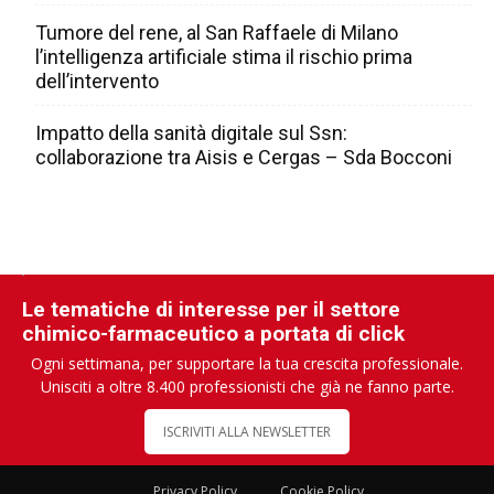
Tumore del rene, al San Raffaele di Milano
l’intelligenza artificiale stima il rischio prima
dell’intervento
Impatto della sanità digitale sul Ssn:
collaborazione tra Aisis e Cergas – Sda Bocconi
Le tematiche di interesse per il settore
chimico-farmaceutico a portata di click
Ogni settimana, per supportare la tua crescita professionale.
Unisciti a oltre 8.400 professionisti che già ne fanno parte.
ISCRIVITI ALLA NEWSLETTER
Privacy Policy
Cookie Policy