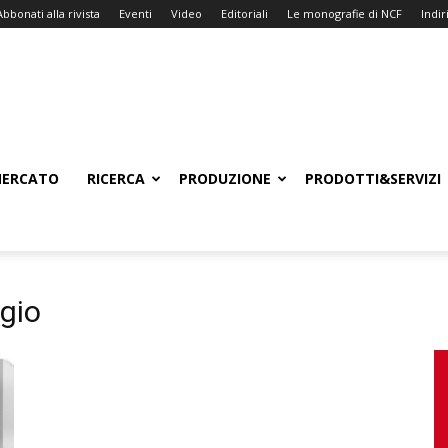
Abbonati alla rivista
Eventi
Video
Editoriali
Le monografie di NCF
Indiri
ERCATO
RICERCA
PRODUZIONE
PRODOTTI&SERVIZI
ggio