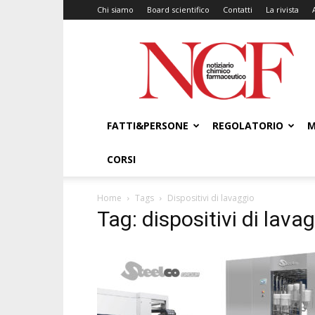
Chi siamo
Board scientifico
Contatti
La rivista
NCF
–
Notiziario
Chimico
Farmaceutico
FATTI&PERSONE
REGOLATORIO
M
CORSI
Home
Tags
Dispositivi di lavaggio
Tag: dispositivi di lava