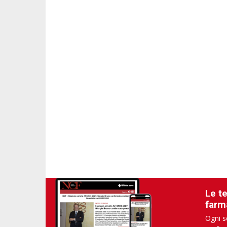
Le t
farm
Ogni s