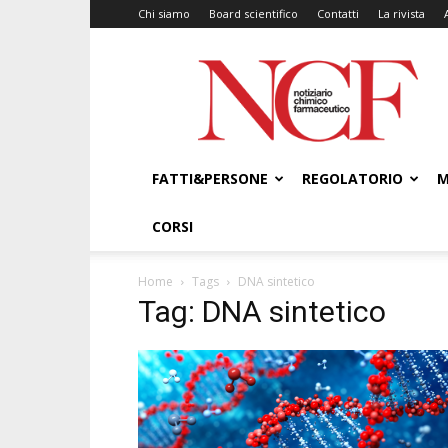
Chi siamo
Board scientifico
Contatti
La rivista
NCF
–
Notiziario
Chimico
Farmaceutico
FATTI&PERSONE
REGOLATORIO
M
CORSI
Home
Tags
DNA sintetico
Tag: DNA sintetico