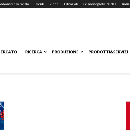
Abbonati alla rivista
Eventi
Video
Editoriali
Le monografie di NCF
Indiri
ERCATO
RICERCA
PRODUZIONE
PRODOTTI&SERVIZI