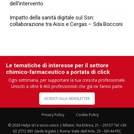
dell’intervento
Impatto della sanità digitale sul Ssn:
collaborazione tra Aisis e Cergas – Sda Bocconi
Le tematiche di interesse per il settore
chimico-farmaceutico a portata di click
Ogni settimana, per supportare la tua crescita professionale.
Unisciti a oltre 8.400 professionisti che già ne fanno parte.
ISCRIVITI ALLA NEWSLETTER
Privacy Policy
Cookie Policy
© 2026 Helyx srl a socio unico | Milano: Via Eritrea, 21 – 20157 Tel +39
02 2772 991 (Sede legale) | Roma: Viale dell'Arte, 25 - 00144 PEC