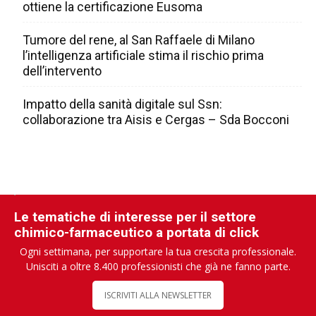
ottiene la certificazione Eusoma
Tumore del rene, al San Raffaele di Milano
l’intelligenza artificiale stima il rischio prima
dell’intervento
Impatto della sanità digitale sul Ssn:
collaborazione tra Aisis e Cergas – Sda Bocconi
Le tematiche di interesse per il settore
chimico-farmaceutico a portata di click
Ogni settimana, per supportare la tua crescita professionale.
Unisciti a oltre 8.400 professionisti che già ne fanno parte.
ISCRIVITI ALLA NEWSLETTER