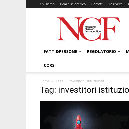
Chi siamo
Board scientifico
Contatti
La rivista
NCF
–
Notiziario
Chimico
Farmaceutico
FATTI&PERSONE
REGOLATORIO
M
CORSI
Home
Tags
Investitori istituzionali
Tag: investitori istituzi