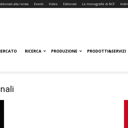
Abbonati alla rivista
Eventi
Video
Editoriali
Le monografie di NCF
Indiri
ERCATO
RICERCA
PRODUZIONE
PRODOTTI&SERVIZI
onali