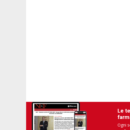
Le t
farm
Ogni s