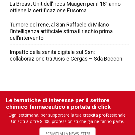
La Breast Unit dell’Irccs Maugeri per il 18° anno
ottiene la certificazione Eusoma
Tumore del rene, al San Raffaele di Milano
l’intelligenza artificiale stima il rischio prima
dell’intervento
Impatto della sanità digitale sul Ssn:
collaborazione tra Aisis e Cergas – Sda Bocconi
Le tematiche di interesse per il settore
chimico-farmaceutico a portata di click
Ogni settimana, per supportare la tua crescita professionale.
Unisciti a oltre 8.400 professionisti che già ne fanno parte.
ISCRIVITI ALLA NEWSLETTER