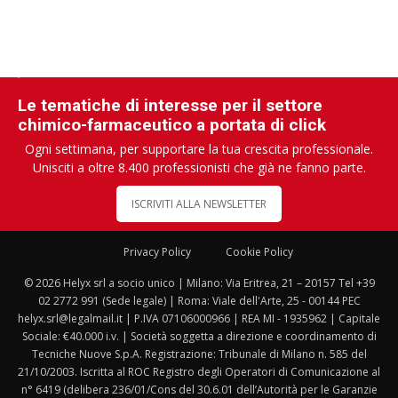
Le tematiche di interesse per il settore
chimico-farmaceutico a portata di click
Ogni settimana, per supportare la tua crescita professionale.
Unisciti a oltre 8.400 professionisti che già ne fanno parte.
ISCRIVITI ALLA NEWSLETTER
Privacy Policy
Cookie Policy
© 2026 Helyx srl a socio unico | Milano: Via Eritrea, 21 – 20157 Tel +39
02 2772 991 (Sede legale) | Roma: Viale dell'Arte, 25 - 00144 PEC
helyx.srl@legalmail.it | P.IVA 07106000966 | REA MI - 1935962 | Capitale
Sociale: €40.000 i.v. | Società soggetta a direzione e coordinamento di
Tecniche Nuove S.p.A. Registrazione: Tribunale di Milano n. 585 del
21/10/2003. Iscritta al ROC Registro degli Operatori di Comunicazione al
n° 6419 (delibera 236/01/Cons del 30.6.01 dell’Autorità per le Garanzie