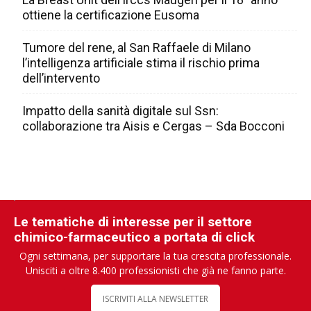
ottiene la certificazione Eusoma
Tumore del rene, al San Raffaele di Milano
l’intelligenza artificiale stima il rischio prima
dell’intervento
Impatto della sanità digitale sul Ssn:
collaborazione tra Aisis e Cergas – Sda Bocconi
Le tematiche di interesse per il settore
chimico-farmaceutico a portata di click
Ogni settimana, per supportare la tua crescita professionale.
Unisciti a oltre 8.400 professionisti che già ne fanno parte.
ISCRIVITI ALLA NEWSLETTER