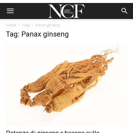
Home
Tags
Panax ginseng
Tag: Panax ginseng
Potenza di ginseng e bacopa sulle