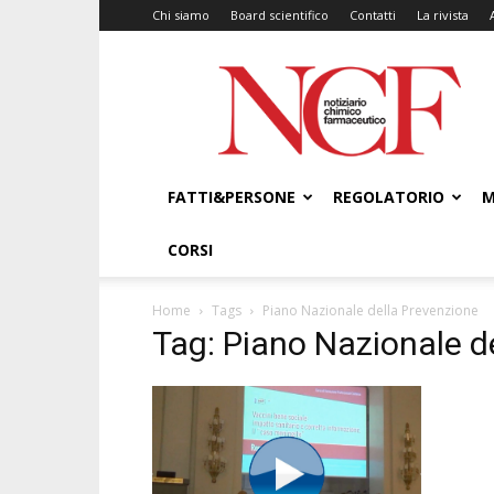
Chi siamo
Board scientifico
Contatti
La rivista
NCF
–
Notiziario
Chimico
Farmaceutico
FATTI&PERSONE
REGOLATORIO
M
CORSI
Home
Tags
Piano Nazionale della Prevenzione
Tag: Piano Nazionale d