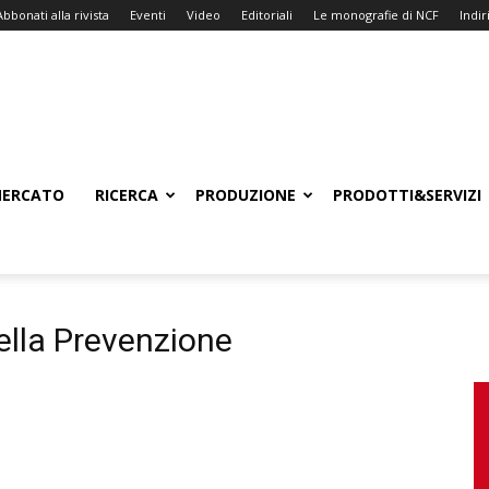
Abbonati alla rivista
Eventi
Video
Editoriali
Le monografie di NCF
Indiri
ERCATO
RICERCA
PRODUZIONE
PRODOTTI&SERVIZI
ella Prevenzione