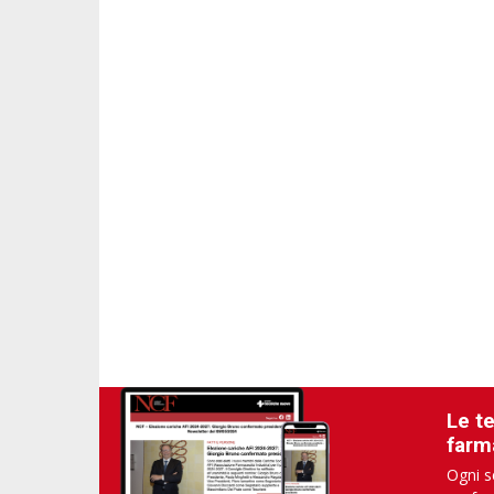
Le t
farm
Ogni s