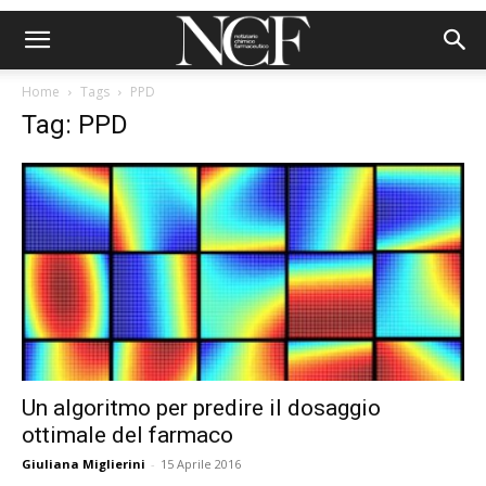
Home
Tags
PPD
Tag: PPD
Un algoritmo per predire il dosaggio
ottimale del farmaco
Giuliana Miglierini
-
15 Aprile 2016