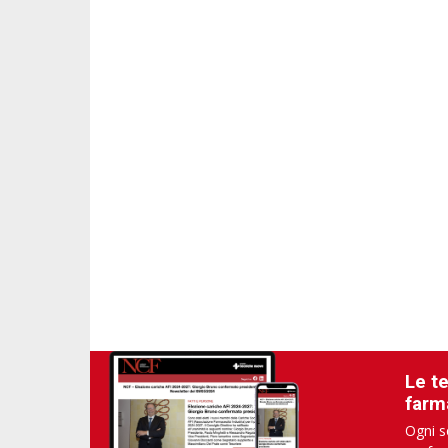
Le t
farm
Ogni s