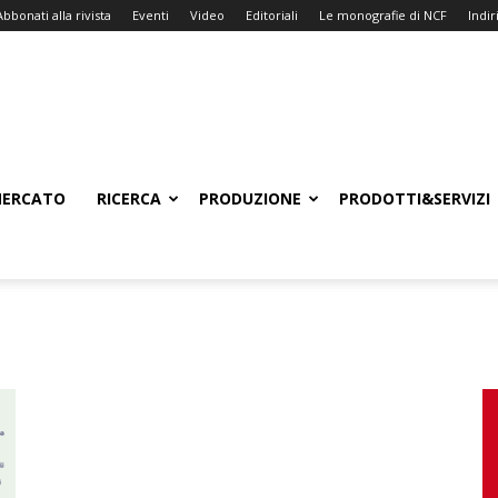
Abbonati alla rivista
Eventi
Video
Editoriali
Le monografie di NCF
Indiri
ERCATO
RICERCA
PRODUZIONE
PRODOTTI&SERVIZI