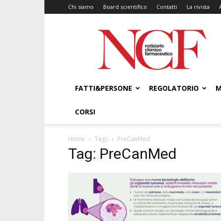
Chi siamo
Board scientifico
Contatti
La rivista
NCF
–
Notiziario
Chimico
Farmaceutico
FATTI&PERSONE
REGOLATORIO
M
CORSI
Home
Tags
PreCanMed
Tag: PreCanMed