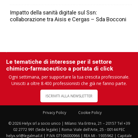
Impatto della sanità digitale sul Ssn:
collaborazione tra Aisis e Cergas – Sda Bocconi
Le tematiche di interesse per il settore
chimico-farmaceutico a portata di click
Ogni settimana, per supportare la tua crescita professionale.
Unisciti a oltre 8.400 professionisti che già ne fanno parte.
ISCRIVITI ALLA NEWSLETTER
Privacy Policy
Cookie Policy
© 2026 Helyx srl a socio unico | Milano: Via Eritrea, 21 – 20157 Tel +39
02 2772 991 (Sede legale) | Roma: Viale dell'Arte, 25 - 00144 PEC
helyx.srl@legalmail.it | P.IVA 07106000966 | REA MI - 1935962 | Capitale