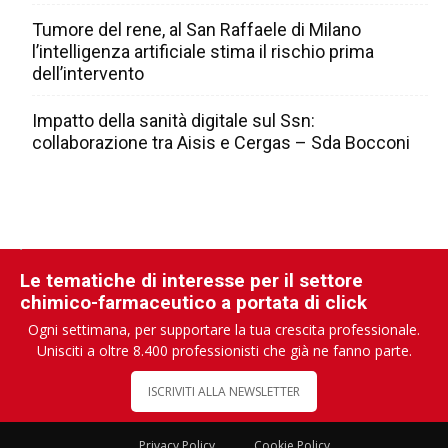
Tumore del rene, al San Raffaele di Milano
l’intelligenza artificiale stima il rischio prima
dell’intervento
Impatto della sanità digitale sul Ssn:
collaborazione tra Aisis e Cergas – Sda Bocconi
Le tematiche di interesse per il settore
chimico-farmaceutico a portata di click
Ogni settimana, per supportare la tua crescita professionale.
Unisciti a oltre 8.400 professionisti che già ne fanno parte.
ISCRIVITI ALLA NEWSLETTER
Privacy Policy
Cookie Policy