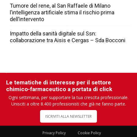
Tumore del rene, al San Raffaele di Milano
l’intelligenza artificiale stima il rischio prima
dell’intervento
Impatto della sanità digitale sul Ssn:
collaborazione tra Aisis e Cergas – Sda Bocconi
Le tematiche di interesse per il settore
chimico-farmaceutico a portata di click
Ogni settimana, per supportare la tua crescita professionale.
Unisciti a oltre 8.400 professionisti che già ne fanno parte.
ISCRIVITI ALLA NEWSLETTER
Privacy Policy
Cookie Policy