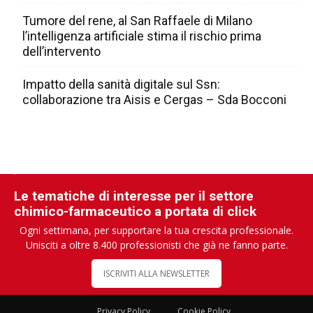
Tumore del rene, al San Raffaele di Milano
l’intelligenza artificiale stima il rischio prima
dell’intervento
Impatto della sanità digitale sul Ssn:
collaborazione tra Aisis e Cergas – Sda Bocconi
Le tematiche di interesse per il settore
chimico-farmaceutico a portata di click
Ogni settimana, per supportare la tua crescita professionale.
Unisciti a oltre 8.400 professionisti che già ne fanno parte.
ISCRIVITI ALLA NEWSLETTER
Privacy Policy
Cookie Policy