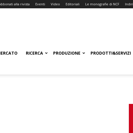
Abbonati alla rivista
Eventi
Video
Editoriali
Le monografie di NCF
Indiri
ERCATO
RICERCA
PRODUZIONE
PRODOTTI&SERVIZI