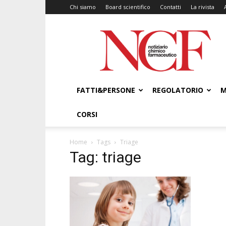
Chi siamo
Board scientifico
Contatti
La rivista
NCF
–
Notiziario
Chimico
Farmaceutico
FATTI&PERSONE
REGOLATORIO
M
CORSI
Home
Tags
Triage
Tag: triage