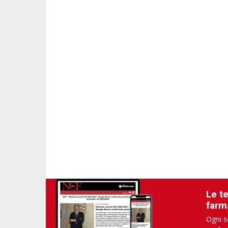
Le t
farm
Ogni s