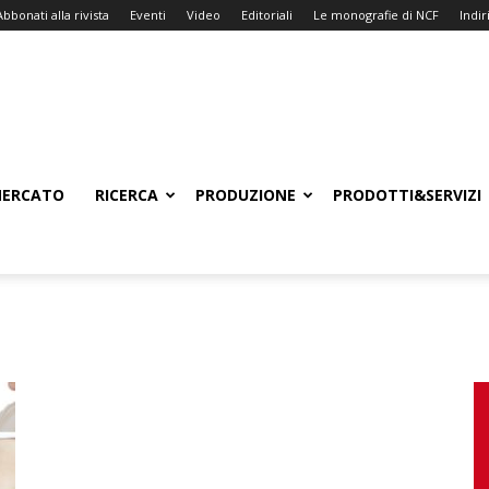
Abbonati alla rivista
Eventi
Video
Editoriali
Le monografie di NCF
Indiri
ERCATO
RICERCA
PRODUZIONE
PRODOTTI&SERVIZI