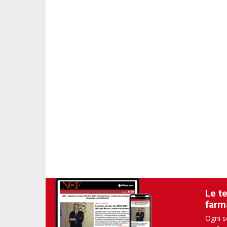
Le t
farm
Ogni s