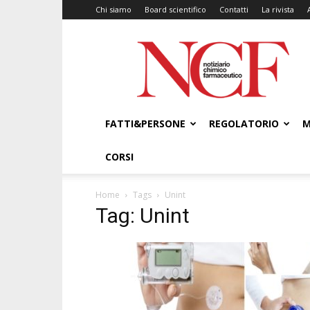
Chi siamo
Board scientifico
Contatti
La rivista
NCF
–
Notiziario
Chimico
Farmaceutico
FATTI&PERSONE
REGOLATORIO
M
CORSI
Home
Tags
Unint
Tag: Unint